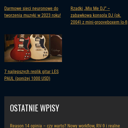
Darmowe sieci neuronowe do
Rzadki „Mix Me DJ” –
tworzenia muzyki w 2023 roku!
zabawkowa konsola DJ (ok.
2004) z mini-grooveboxem lo-fi
7 najlepszych replik gitar LES
PAUL (poniżej 1000 USD)
OSTATNIE WPISY
Reason 14 opinia – czy warto? Nowy workflow, RV-9 i realne