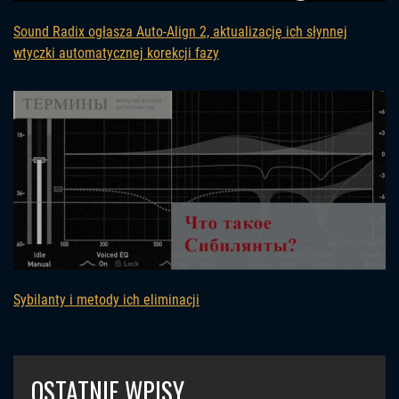
Sound Radix ogłasza Auto-Align 2, aktualizację ich słynnej
wtyczki automatycznej korekcji fazy
Sybilanty i metody ich eliminacji
OSTATNIE WPISY