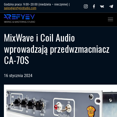
Skip
Godziny pracy: 9:00–20:00 (niedziela – nieczynne) |
sales@arefyevstudio.com
to
content
MixWave i Coil Audio
wprowadzają przedwzmacniacz
CA-70S
16 stycznia 2024