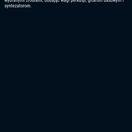
wybranymi źródłami, dodając wagi perkusji, gitarom basowym i
syntezatorom.