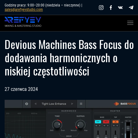
Skip
Godziny pracy: 9:00–20:00 (niedziela – nieczynne) |
sales@arefyevstudio.com
to
content
Devious Machines Bass Focus do
dodawania harmonicznych o
niskiej częstotliwości
27 czerwca 2024