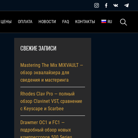
Найти:
ЦЕНЫ
ОПЛАТА
НОВОСТИ
FAQ
КОНТАКТЫ
RU
СВЕЖИЕ ЗАПИСИ
Mastering The Mix MIXVAULT —
обзор эквалайзера для
сведения и мастеринга
Rhodes Clav Pro — полный
обзор Clavinet VST, сравнение
с Keyscape и Scarbee
Drawmer OC1 и FC1 —
подробный обзор новых
компрессоров 500 Series