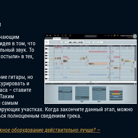
е
лючающим
дея в том, что
льный звук. То
остыли» в тех,
ние гитары, но
курировать и
аса – ставите
 Таким
ем самым
лирующих участках. Когда закончите данный этап, можно
ться полноценным сведением трека.
жное оборудование действительно лучше? —