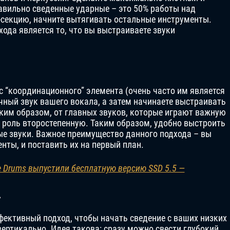
авильно сведенные ударные – это 50% работы над
м-секцию, начните вытягивать остальные инструменты.
да является то, что вы выстраиваете звуки
с “координационного” элемента (очень часто им является
чный звук вашего вокала, а затем начинаете выстраивать
аким образом, от главных звуков, которые играют важную
т роль второстепенную. Таким образом, удобно выстроить
ые звуки. Важное преимущество данного подхода – вы
ты, и поставить их на первый план.
te Drums выпустили бесплатную версию SSD 5.5 —
»
фективный подход, чтобы начать сведение с ваших низких
ертикально. Идея такова: сразу можно свести глубокий