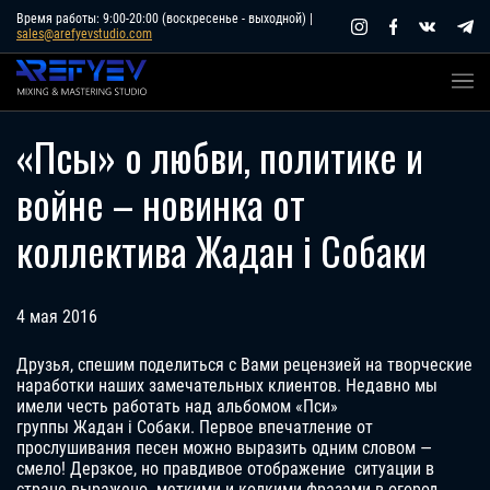
Skip
Время работы: 9:00-20:00 (воскресенье - выходной) |
sales@arefyevstudio.com
to
content
«Псы» о любви, политике и
войне – новинка от
коллектива Жадан і Собаки
4 мая 2016
Друзья, спешим поделиться с Вами рецензией на творческие
наработки наших замечательных клиентов. Недавно мы
имели честь работать над альбомом «Пси»
группы Жадан і Собаки. Первое впечатление от
прослушивания песен можно выразить одним словом —
смело! Дерзкое, но правдивое отображение ситуации в
стране выражено меткими и колкими фразами в огород