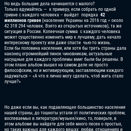
Но ведь большие дела начинаются с малого?
Только вдумайтесь — к примеру, если собрать по одной
гривне с каждого человека – выйдет порядка
42
миллионов гривен
(население Украины на 2016 год = около
42 318 294 человек. Взято из открытых источников), та же
ситуация в России. Копеечная сумма с каждого человека
может существенно изменить мир к лучшему, дать начало
интересному проекту или даже спасти чью-то жизнь.
Если бы половина населения, или хотя бы треть страны дала
наконец огромнейший пинок чиновникам, актуальные
насущные для каждого проблемы вмиг были бы решены. В
этом плане альбом вышел на самом деле не просто
философским, но и мотивирующим, заставляющим каждого
задуматься – «А что я лично могу сделать, чтоб жить стало
лучше?»
Но даже если вы, как подавляющее большинство населения
нашей страны, до тошноты устали от политических проблем,
воспеваемых в литературе/музыке/кино, то, поверьте, в
этом альбоме вы найдете для себя много песен о простых,
но таких важных для каждого вещах: любви, отношениях и