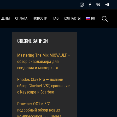
Найти:
ЦЕНЫ
ОПЛАТА
НОВОСТИ
FAQ
КОНТАКТЫ
RU
СВЕЖИЕ ЗАПИСИ
Mastering The Mix MIXVAULT —
обзор эквалайзера для
сведения и мастеринга
Rhodes Clav Pro — полный
обзор Clavinet VST, сравнение
с Keyscape и Scarbee
Drawmer OC1 и FC1 —
подробный обзор новых
компрессоров 500 Series