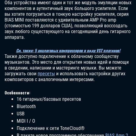
Оба устройства имеют один и тот же модуль эмуляции новых
компонентов и аутентичный звук большого усилителя. Если
вы хотите погрузиться в тонкую настройку усилителя, серия
BIAS MINI поставляются с удивительным AMP Pro amp
(стоимостью 199 долларов США), позволяющий воссоздать
звук любого существующего на сегодняшний день гитарного
аппарата.
См. также: 5 аналоговых компрессоров в виде VST плагинов!
Также доступно подключение к облачному сообществу
музыкантов. Это место для открытия новых идей и помощи
в сведении, написании и мастеринге музыки. Вы можете
загружать свои
пресеты
и использовать настройки других
композиторов с аналогичными интересами.
Особенности:
16 гитарных/басовых пресетов
Bluetooth
USB
MIDI I / O
Подключение к сети ToneCloud®
В пакете новое программное обеспечение
BIAS Amp 2