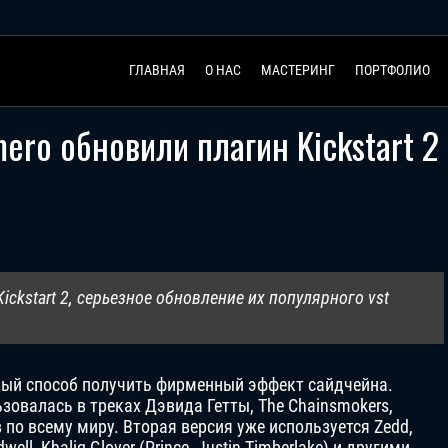
ГЛАВНАЯ
О НАС
МАСТЕРИНГ
ПОРТФОЛИО
mero обновили плагин Kickstart 2
ickstart 2, серьезное обновление их популярного vst
трый способ получить фирменный эффект сайдчейна.
ьзовалась в треках Дэвида Гетты, The Chainsmokers,
 по всему миру. Вторая версия уже используется Zedd,
ell, Khaliq Glover (Prince, Justin Timberlake) и другими