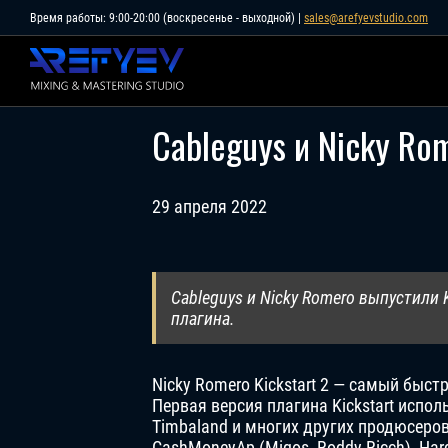
Skip
Время работы: 9:00-20:00 (воскресенье - выходной) |
sales@arefyevstudio.com
to
content
Cableguys и Nicky Ro
29 апреля 2022
Cableguys и Nicky Romero выпустили K
плагина.
Nicky Romero Kickstart 2 — самый быс
Первая версия плагина Kickstart испол
Timbaland и многих других продюсеров
CashMoneyAp (Migos, Roddy Ricch), Hardw