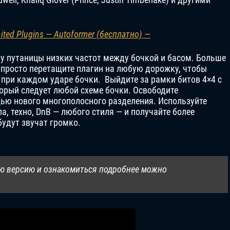
ited Plugins — Autoformer (бесплатно) —
му путаницы низких частот между бочкой и басом. Больше
 просто перетащите плагин на любую дорожку, чтобы
при каждом ударе бочки. Выйдите за рамки битов 4×4 с
торый следует любой схеме бочки. Освободите
щью нового многополосного разделения. Используйте
опа, техно, DnB — любого стиля — и получайте более
будут звучат громко.
ю версию и ознакомиться подробнее можно