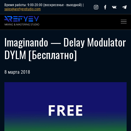
Skip
Время работы: 9:00-20:00 (воскресенье - выходной) |
sales@arefyevstudio.com
to
content
Imaginando — Delay Modulator
DYLM [Бесплатно]
8 марта 2018