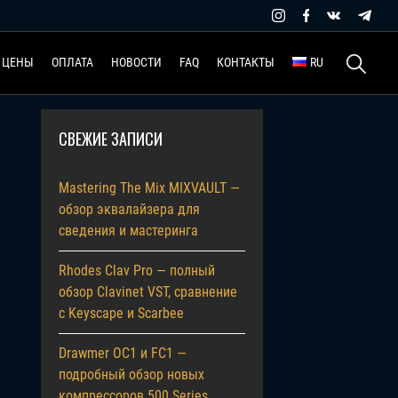
Найти:
ЦЕНЫ
ОПЛАТА
НОВОСТИ
FAQ
КОНТАКТЫ
RU
СВЕЖИЕ ЗАПИСИ
Mastering The Mix MIXVAULT —
обзор эквалайзера для
сведения и мастеринга
Rhodes Clav Pro — полный
обзор Clavinet VST, сравнение
с Keyscape и Scarbee
Drawmer OC1 и FC1 —
подробный обзор новых
компрессоров 500 Series