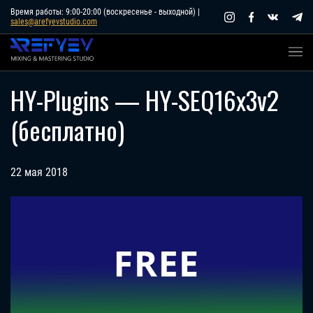
Skip
Время работы: 9:00-20:00 (воскресенье - выходной) |
sales@arefyevstudio.com
to
content
HY-Plugins — HY-SEQ16x3v2
(бесплатно)
22 мая 2018