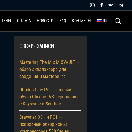
Найти:
ЦЕНЫ
ОПЛАТА
НОВОСТИ
FAQ
КОНТАКТЫ
RU
СВЕЖИЕ ЗАПИСИ
Mastering The Mix MIXVAULT —
обзор эквалайзера для
сведения и мастеринга
Rhodes Clav Pro — полный
обзор Clavinet VST, сравнение
с Keyscape и Scarbee
Drawmer OC1 и FC1 —
подробный обзор новых
компрессоров 500 Series