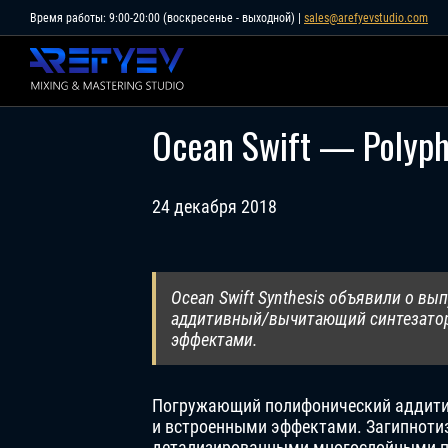
Skip
Время работы: 9:00-20:00 (воскресенье - выходной) |
sales@arefyevstudio.com
to
content
Ocean Swift — Polyp
24 декабря 2018
Ocean Swift Synthesis объявили о вы
аддитивный/вычитающий синтезатор
эффектами.
Погружающий полифонический аддити
и встроенными эффектами. Загипноти
детализированными многослойными п