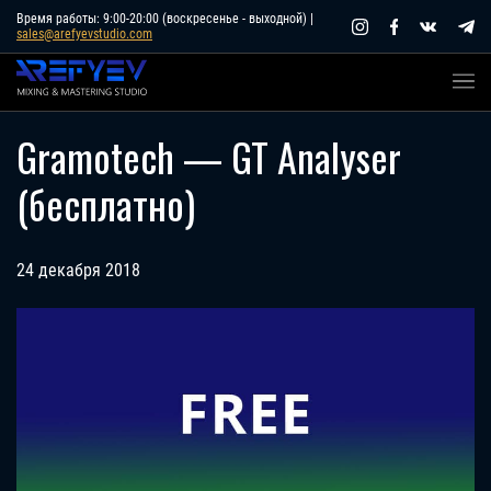
Skip
Время работы: 9:00-20:00 (воскресенье - выходной) |
sales@arefyevstudio.com
to
content
Gramotech — GT Analyser
(бесплатно)
24 декабря 2018