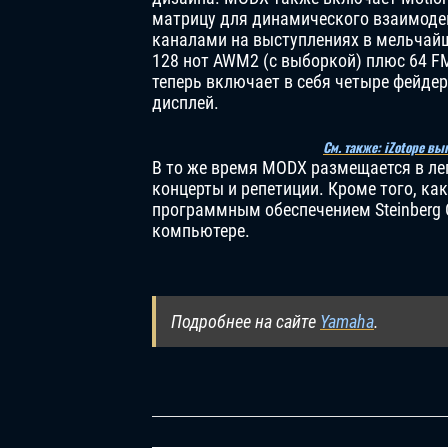
матрицу для динамического взаимоде
каналами на выступлениях в мельчай
128 нот AWM2 (с выборкой) плюс 64 FM
теперь включает в себя четыре фейде
дисплей.
См. также: iZotope вы
В то же время MODX размещается в лег
концерты и репетиции. Кроме того, ка
программным обеспечением Steinberg 
компьютере.
Подробнее на сайте
Yamaha
.