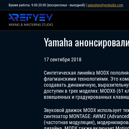
Skip
Время работы: 9:00-20:00 (воскресенье - выходной) |
sales@arefyevstudio.com
to
content
Yamaha анонсировал
17 сентября 2018
Синтетическая линейка MODX пополня
флагманскими технологиями. Это ком
создавать динамичную, выразительную
доступен в трех моделях: MODX6 (61 
взвешенных и градуированных клавиш
Звуковой движок MODX использует тех
синтезатор MONTAGE: AWM2 (Advanced 
(частотная модуляция), модернизиров
дизайна. MODX также включает Motio