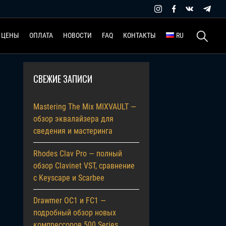
Найти:
ЦЕНЫ
ОПЛАТА
НОВОСТИ
FAQ
КОНТАКТЫ
RU
СВЕЖИЕ ЗАПИСИ
Mastering The Mix MIXVAULT —
обзор эквалайзера для
сведения и мастеринга
Rhodes Clav Pro — полный
обзор Clavinet VST, сравнение
с Keyscape и Scarbee
Drawmer OC1 и FC1 —
подробный обзор новых
компрессоров 500 Series