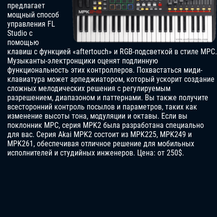
предлагает
мощный способ
управления FL
Studio с
помощью
клавиш с функцией «aftertouch» и RGB-подсветкой в стиле MPC.
Музыканты-электронщики оценят подлинную
функциональность этих контроллеров. Похвастаться миди-
клавиатура может арпеджиатором, который ускорит создание
сложных мелодических решения с регулируемым
разрешением, диапазоном и паттернами. Вы также получите
всесторонний контроль посылов и параметров, таких как
изменение высоты тона, модуляции и октавы. Если вы
поклонник MPC, серия MPK2 была разработана специально
для вас. Серия Akai MPK2 состоит из MPK225, MPK249 и
MPK261, обеспечивая отличное решение для мобильных
исполнителей и студийных инженеров. Цена: от 250$.