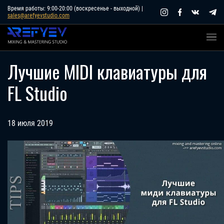
Skip
Время работы: 9:00-20:00 (воскресенье - выходной) |
sales@arefyevstudio.com
to
content
Лучшие MIDI клавиатуры для
FL Studio
18 июля 2019