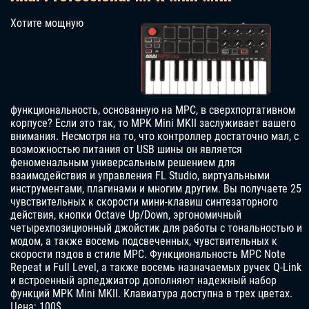
Хотите мощную
функциональность, основанную на MPC, в сверхпортативном
корпусе? Если это так, то MPK Mini MKII заслуживает вашего
внимания. Несмотря на то, что контроллер достаточно мал, с
возможностью питания от USB шины он является
феноменальным универсальным решением для
взаимодействия и управления FL Studio, виртуальными
инструментами, плагинами и многим другим. Вы получаете 25
чувствительных к скорости мини-клавиш синтезаторного
действия, кнопки Octave Up/Down, эргономичный
четырехпозиционный джойстик для работы с тональностью и
модом, а также восемь подсвеченных, чувствительных к
скорости пэдов в стиле MPC. Функциональность MPC Note
Repeat и Full Level, а также восемь назначаемых ручек Q-Link
и встроенный арпеджиатор дополняют надежный набор
функций MPK Mini MKII. Клавиатура доступна в трех цветах.
Цена: 100$.