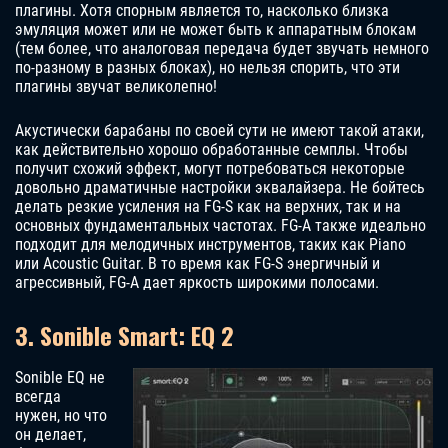
плагины. Хотя спорным является то, насколько близка
эмуляция может или не может быть к аппаратным блокам
(тем более, что аналоговая передача будет звучать немного
по-разному в разных блоках), но нельзя спорить, что эти
плагины звучат великолепно!
Акустически барабаны по своей сути не имеют такой атаки,
как действительно хорошо обработанные семплы. Чтобы
получит схожий эффект, могут потребоваться некоторые
довольно драматичные настройки эквалайзера. Не бойтесь
делать резкие усиления на FG-S как на верхних, так и на
основных фундаментальных частотах. FG-A также идеально
подходит для мелодичных инструментов, таких как Piano
или Acoustic Guitar. В то время как FG-S энергичный и
агрессивный, FG-A дает яркость широкими полосами.
3. Sonible Smart: EQ 2
Sonible EQ не
всегда
нужен, но что
он делает,