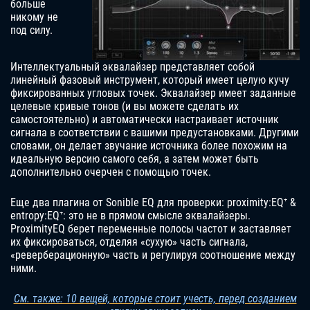
больше
никому не
под силу.
Интеллектуальный эквалайзер представляет собой
линейный фазовый инструмент, который имеет целую кучу
фиксированных угловых точек. Эквалайзер имеет заданные
целевые кривые тонов (и вы можете сделать их
самостоятельно) и автоматически настраивает источник
сигнала в соответствии с вашими предустановками. Другими
словами, он делает звучание источника более похожим на
идеальную версию самого себя, а затем может быть
дополнительно очерчен с помощью точек.
Еще два плагина от Sonible EQ для проверки: proximity:EQ⁺ &
entropy:EQ⁺: это не в прямом смысле эквалайзеры.
ProximityEQ берет переменные полосы частот и заставляет
их фиксироваться, отделяя «сухую» часть сигнала,
«реверберационную» часть и регулируя соотношение между
ними.
См. также: 10 вещей, которые стоит учесть, перед созданием