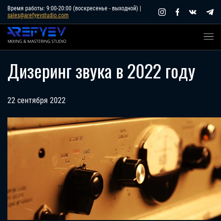
Skip
Время работы: 9:00-20:00 (воскресенье - выходной) |
sales@arefyevstudio.com
to
content
Дизеринг звука в 2022 году
22 сентября 2022