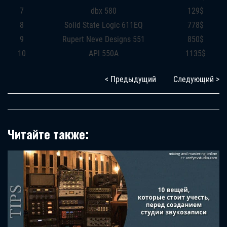
7
dbx 580
129$
8
Solid State Logic 611EQ
778$
9
Rupert Neve Designs 551
850$
10
API 550A
1135$
< Предыдущий
Следующий >
Читайте также: