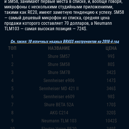
и SM58, занимают первые места в списке, и, вообще говоря,
микрофоны с несколькими студийными приложениями,
такими как RE20, имеют заметную тенденцию к успеху. SM58
— самый дешевый микрофон из списка, средняя цена
продажи которого составляет 70 долларов, а Neumann
TLM103 — самая высокая позиция — 724$.
См. также: 10 отличных медных BRASS инструментов на 2018-й год
ТОП
НАЗВАНИЕ
ЦЕНА
1
Shure SM57
99$
2
Shure SM58
80$
3
Shure SM7B
342$
4
Sennheiser e906
147$
5
Sennheiser MD 421 II
346$
6
Sennheiser e609
98$
7
Shure BETA 52A
170$
8
AKG C214
320$
9
Neumann TLM 103
1042$
10
Electro-Voice RE20
349$