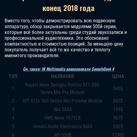
конец 2018 года
Вместо того, чтобы демонстрировать всю подвесную
аппаратуру, обзор закрывается модулями 500й серии,
которые всё более актуальны среди студий звукозаписи и
профессиональной аудиотехники. Это обосновано
компактностью и стоимостью позиций. За меньшую цену
покупатель получает всё то же качество и теплоту
именитого производителя.
См. также: IK Multimedia анонсировали SampleTank 4
ТОП
НАЗВАНИЕ
ЦЕНА
Rupert Neve Designs Portico 511 500-
1
545$
Series Mic Pre Module
2
API 512c 500 Series Mic Preamp Module
803$
3
dbx 560A
199$
4
AMS Neve 1073LB
907$
5
Avedis Audio Electronics MA5
850$
6
API 550B
1230$