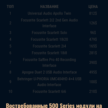
ТОП
НАЗВАНИЕ
ЦЕНА
1
Universal Audio Apollo Twin
812$
Focusrite Scarlett 2i2 2nd Gen Audio
2
126$
Interface
3
Focusrite Scarlett Solo
96$
4
Focusrite Scarlett 18i20
479$
5
Focusrite Scarlett 2i4
165$
6
Focusrite Scarlett 18i8
281$
Focusrite Saffire Pro 40 Recording
7
390$
Interface
8
Apogee Duet 2 USB Audio Interface
495$
Behringer U-PHORIA UMC404HD 4×4 USB
9
100$
Audio Interface
10
Focusrite Scarlett 6i6
210$
Востребованные 500 Series модули на