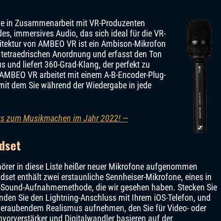
e in Zusammenarbeit mit VR-Produzenten
, immersives Audio, das sich ideal für die VR-
chitektur von AMBEO VR ist ein Ambison-Mikrofon
r tetraedrischen Anordnung und erfasst den Ton
 und liefert 360-Grad-Klang, der perfekt zu
 AMBEO VR arbeitet mit einem A-B-Encoder-Plug-
 mit dem Sie während der Wiedergabe in jede
ets zum Musikmachen im Jahr 2022! —
dset
fhörer in diese Liste heißer neuer Mikrofone aufgenommen
t enthält zwei erstaunliche Sennheiser-Mikrofone, eines in
eo-Sound-Aufnahmemethode, die wir gesehen haben. Stecken Sie
binden Sie den Lightning-Anschluss mit Ihrem iOS-Telefon, und
beraubendem Realismus aufnehmen, den Sie für Video- oder
orverstärker und Digitalwandler basieren auf der