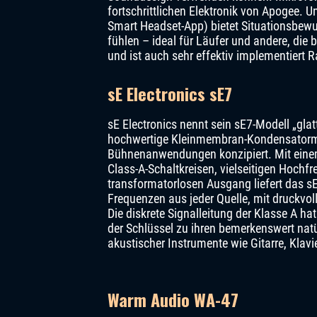
fortschrittlichen Elektronik von Apogee. U
Smart Headset-App) bietet Situationsbewuss
fühlen – ideal für Läufer und andere, di
und ist auch sehr effektiv implementiert
sE Electronics sE7
sE Electronics nennt sein sE7-Modell „glat
hochwertige Kleinmembran-Kondensatormikr
Bühnenanwendungen konzipiert. Mit einem
Class-A-Schaltkreisen, vielseitigen Hoc
transformatorlosen Ausgang liefert das sE7
Frequenzen aus jeder Quelle, mit druckv
Die diskrete Signalleitung der Klasse A ha
der Schlüssel zu ihren bemerkenswert nat
akustischer Instrumente wie Gitarre, Klavi
Warm Audio WA-47