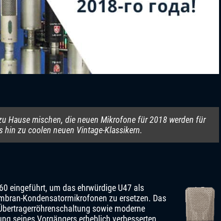
 zu Hause mischen, die neuen Mikrofone für 2018 werden für
is hin zu coolen neuen Vintage-Klassikern.
60 eingeführt, um das ehrwürdige U47 als
mbran-Kondensatormikrofonen zu ersetzen. Das
 Übertragerröhrenschaltung sowie moderne
ung seines Vorgängers erheblich verbesserten.