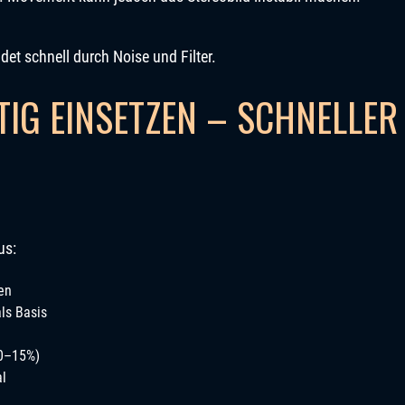
idet schnell durch Noise und Filter.
IG EINSETZEN – SCHNELLER
us:
en
ls Basis
10–15%)
al