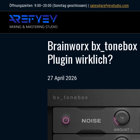
Skip
Öffnungszeiten: 9:00–20:00 (Sonntag geschlossen) |
sales@arefyevstudio.com
to
content
Brainworx bx_tonebox T
Plugin wirklich?
27 April 2026