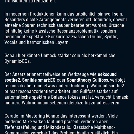
Transienten zu reduzieren.
In modernen Produktionen kann das tatsächlich sinnvoll sein.
Besonders dichte Arrangements verlieren oft Definition, obwohl
einzelne Spuren technisch sauber bearbeitet wurden. Ursache
ist häufig keine klassische Resonanzproblematik, sondern
permanente spektrale Konkurrenz zwischen Drums, Synths,
Vocals und harmonischen Layern.
Genau hier könnte Unmask stärker sein als herkömmliche
Dynamic-EQs.
Der Ansatz erinnert teilweise an Werkzeuge wie
oeksound
soothe2
,
Sonible smart:EQ
oder
Soundtheory Gullfoss
, verfolgt
technisch aber eine etwas andere Richtung. Während soothe2
primär resonanzorientiert arbeitet und Gullfoss stärker auf
automatische spektrale Balance fokussiert ist, versucht Unmask
mehrere Wahrnehmungsebenen gleichzeitig zu adressieren.
Gerade im Mastering könnte das interessant werden. Viele
moderne Mixe wirken laut und präsent, verlieren aber
Tiefenstaffelung und Mikrodetails. Klassische Multiband-
Kompression verschärft das Problem häufig zusätzlich. Ein