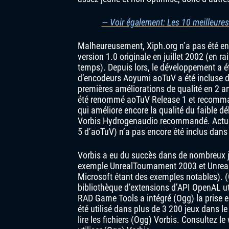
— Voir également: Les 10 meilleures
Malheureusement, Xiph.org n’a pas été en
version 1.0 originale en juillet 2002 (en r
temps). Depuis lors, le développement a ét
d’encodeurs Aoyumi aoTuV a été incluse da
premières améliorations de qualité en 2 a
été renommé aoTuV Release 1 et recomman
qui améliore encore la qualité du faible dé
Vorbis Hydrogenaudio recommandé. Actuell
5 d’aoTuV) n’a pas encore été inclus dans 
Vorbis a eu du succès dans de nombreux je
exemple UnrealTournament 2003 et Unreal
Microsoft étant des exemples notables). (O
bibliothèque d’extensions d’API OpenAL ut
RAD Game Tools a intégré (Ogg) la prise 
été utilisé dans plus de 3 200 jeux dans l
lire les fichiers (Ogg) Vorbis. Consultez l