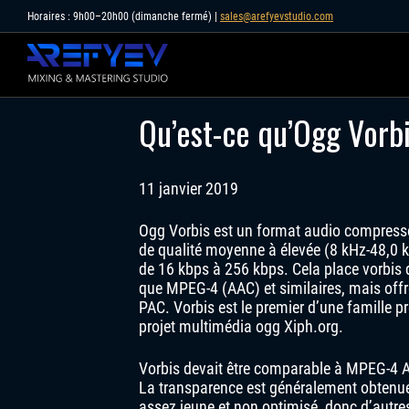
Skip
Horaires : 9h00–20h00 (dimanche fermé) |
sales@arefyevstudio.com
to
content
Qu’est-ce qu’Ogg Vorbi
11 janvier 2019
Ogg Vorbis est un format audio compressé
de qualité moyenne à élevée (8 kHz-48,0 kH
de 16 kbps à 256 kbps. Cela place vorbis 
que MPEG-4 (AAC) et similaires, mais of
PAC. Vorbis est le premier d’une famille
projet multimédia ogg Xiph.org.
Vorbis devait être comparable à MPEG-4 A
La transparence est généralement obtenue
assez jeune et non optimisé, donc d’autre