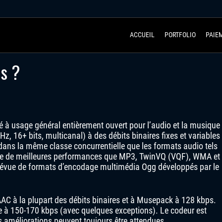
ACCUEIL
PORTFOLIO
PAIE
s ?
 à usage général entièrement ouvert pour l’audio et la musique
z, 16+ bits, multicanal) à des débits binaires fixes et variables
dans la même classe concurrentielle que les formats audio tels
fre de meilleures performances que MP3, TwinVQ (VQF), WMA et
 prévue de formats d’encodage multimédia Ogg développés par le
AC à la plupart des débits binaires et à Musepack à 128 kbps.
 à 150-170 kbps (avec quelques exceptions). Le codeur est
s améliorations peuvent toujours être attendues.