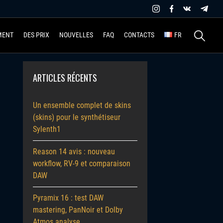
Recherche
MENT
DES PRIX
NOUVELLES
FAQ
CONTACTS
FR
ARTICLES RÉCENTS
Un ensemble complet de skins
(skins) pour le synthétiseur
Sylenth1
Reason 14 avis : nouveau
workflow, RV-9 et comparaison
DAW
Pyramix 16 : test DAW
mastering, PanNoir et Dolby
Atmos analyse