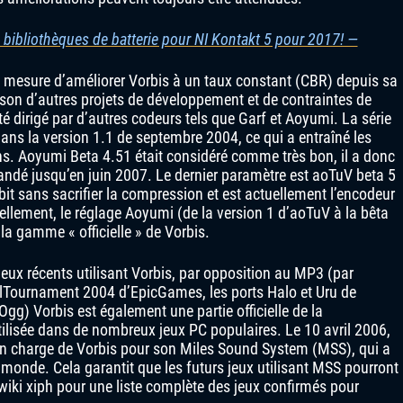
 bibliothèques de batterie pour NI Kontakt 5 pour 2017! —
 mesure d’améliorer Vorbis à un taux constant (CBR) depuis sa
aison d’autres projets de développement et de contraintes de
é dirigé par d’autres codeurs tels que Garf et Aoyumi. La série
ns la version 1.1 de septembre 2004, ce qui a entraîné les
ns. Aoyumi Beta 4.51 était considéré comme très bon, il a donc
dé jusqu’en juin 2007. Le dernier paramètre est aoTuV beta 5
bit sans sacrifier la compression et est actuellement l’encodeur
ement, le réglage Aoyumi (de la version 1 d’aoTuV à la bêta
la gamme « officielle » de Vorbis.
ux récents utilisant Vorbis, par opposition au MP3 (par
Tournament 2004 d’EpicGames, les ports Halo et Uru de
gg) Vorbis est également une partie officielle de la
ilisée dans de nombreux jeux PC populaires. Le 10 avril 2006,
en charge de Vorbis pour son Miles Sound System (MSS), qui a
e monde. Cela garantit que les futurs jeux utilisant MSS pourront
e wiki xiph pour une liste complète des jeux confirmés pour