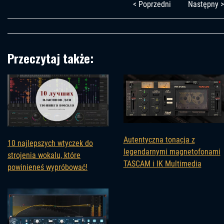
< Poprzedni
Następny >
Przeczytaj także:
Autentyczna tonacja z
10 najlepszych wtyczek do
legendarnymi magnetofonami
strojenia wokalu, które
TASCAM i IK Multimedia
powinieneś wypróbować!