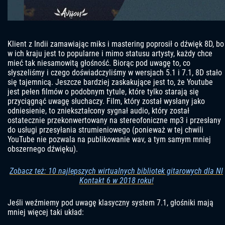
Klient z Indii zamawiając miks i mastering poprosił o dźwięk 8D, bo
w ich kraju jest to popularne i mimo statusu artysty, każdy chce
mieć tak niesamowitą głośność. Biorąc pod uwagę to, co
słyszeliśmy i czego doświadczyliśmy w wersjach 5.1 i 7.1, 8D stało
się tajemnicą. Jeszcze bardziej zaskakujące jest to, że Youtube
jest pełen filmów o podobnym tytule, które tylko starają się
przyciągnąć uwagę słuchaczy. Film, który został wysłany jako
odniesienie, to zniekształcony sygnał audio, który został
ostatecznie przekonwertowany na stereofoniczne mp3 i przesłany
do usługi przesyłania strumieniowego (ponieważ w tej chwili
YouTube nie pozwala na publikowanie wav, a tym samym mniej
obszernego dźwięku).
Zobacz też: 10 najlepszych wirtualnych bibliotek gitarowych dla NI
Kontakt 6 w 2018 roku!
Jeśli weźmiemy pod uwagę klasyczny system 7.1, głośniki mają
mniej więcej taki układ: