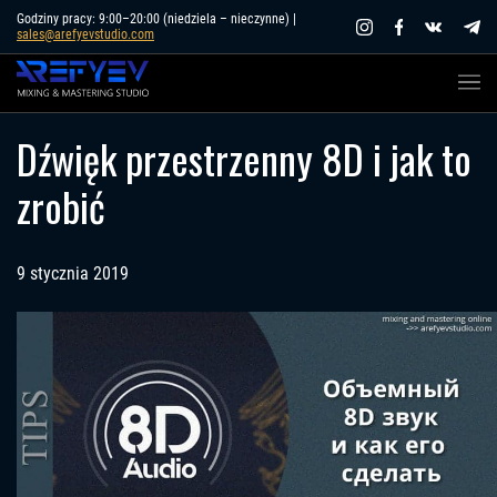
Skip
Godziny pracy: 9:00–20:00 (niedziela – nieczynne) |
sales@arefyevstudio.com
to
content
Dźwięk przestrzenny 8D i jak to
zrobić
9 stycznia 2019