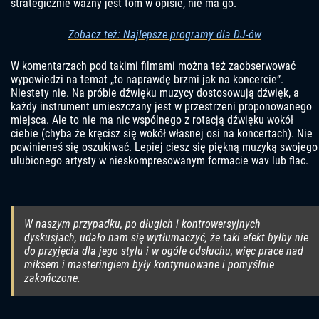
strategicznie ważny jest tom w opisie, nie ma go.
Zobacz też: Najlepsze programy dla DJ-ów
W komentarzach pod takimi filmami można też zaobserwować
wypowiedzi na temat „to naprawdę brzmi jak na koncercie”.
Niestety nie. Na próbie dźwięku muzycy dostosowują dźwięk, a
każdy instrument umieszczany jest w przestrzeni proponowanego
miejsca. Ale to nie ma nic wspólnego z rotacją dźwięku wokół
ciebie (chyba że kręcisz się wokół własnej osi na koncertach). Nie
powinieneś się oszukiwać. Lepiej ciesz się piękną muzyką swojego
ulubionego artysty w nieskompresowanym formacie wav lub flac.
W naszym przypadku, po długich i kontrowersyjnych
dyskusjach, udało nam się wytłumaczyć, że taki efekt byłby nie
do przyjęcia dla jego stylu i w ogóle odsłuchu, więc prace nad
miksem i masteringiem były kontynuowane i pomyślnie
zakończone.