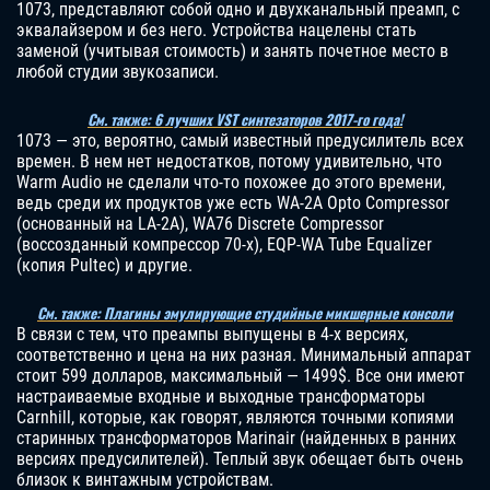
1073, представляют собой одно и двухканальный преамп, с
эквалайзером и без него. Устройства нацелены стать
заменой (учитывая стоимость) и занять почетное место в
любой студии звукозаписи.
См. также: 6 лучших VST синтезаторов 2017-го года!
1073 — это, вероятно, самый известный предусилитель всех
времен. В нем нет недостатков, потому удивительно, что
Warm Audio не сделали что-то похожее до этого времени,
ведь среди их продуктов уже есть WA-2A Opto Compressor
(основанный на LA-2A), WA76 Discrete Compressor
(воссозданный компрессор 70-х), EQP-WA Tube Equalizer
(копия Pultec) и другие.
См. также: Плагины эмулирующие студийные микшерные консоли
В связи с тем, что преампы выпущены в 4-х версиях,
соответственно и цена на них разная. Минимальный аппарат
стоит 599 долларов, максимальный — 1499$. Все они имеют
настраиваемые входные и выходные трансформаторы
Carnhill, которые, как говорят, являются точными копиями
старинных трансформаторов Marinair (найденных в ранних
версиях предусилителей). Теплый звук обещает быть очень
близок к винтажным устройствам.