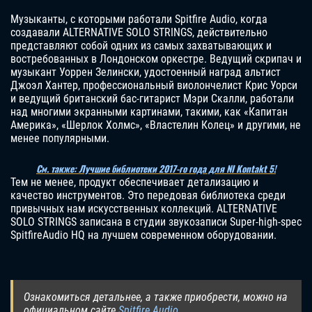
Музыканты, с которыми работали Spitfire Audio, когда
создавали ALTERNATIVE SOLO STRINGS, действительно
представляют собой одних из самых захватывающих и
востребованных в Лондонском оркестре. Ведущий скрипач и
музыкант Уоррен Зелински, удостоенный наград альтист
Джоэл Хантер, профессиональный виолончелист Крис Уорси
и ведущий британский бас-гитарист Мэри Скалли, работали
над многими экранными картинами, такими, как «Капитан
Америка», «Шерлок Холмс», «Властелин Колец» и другими, не
менее популярными.
См. также: Лучшие библиотеки 2017-го года для NI Kontakt 5!
Тем не менее, продукт обеспечивает детализацию и
качество инструментов. Это передовая библиотека среди
привычных нам искусственных коллекций. ALTERNATIVE
SOLO STRINGS записана в студии звукозаписи Super-high-spec
SpitfireAudio HQ на лучшем современном оборудовании.
Ознакомиться детальнее, а также приобрести, можно на
официальном сайте
Spitfire Audio
.