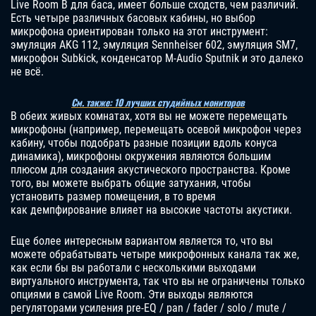
Live Room B для баса, имеет больше сходств, чем различий.
Есть четыре различных басовых кабины, но выбор
микрофона ориентирован только на этот инструмент:
эмуляция AKG 112, эмуляция Sennheiser 602, эмуляция SM7,
микрофон Subkick, конденсатор M-Audio Sputnik и это далеко
не всё.
См. также: 10 лучших студийных мониторов
В обеих живых комнатах, хотя вы не можете перемещать
микрофоны (например, перемещать осевой микрофон через
кабину, чтобы подобрать разные позиции вдоль конуса
динамика), микрофоны окружения являются большим
плюсом для создания акустического пространства. Кроме
того, вы можете выбрать общие затухания, чтобы
установить размер помещения, в то время
как демпфирование влияет на высокие частоты акустики.
Еще более интересным вариантом является то, что вы
можете обрабатывать четыре микрофонных канала так же,
как если бы вы работали с несколькими выходами
виртуального инструмента, так что вы не ограничены только
опциями в самой Live Room. Эти выходы являются
регуляторами усиления pre-EQ / pan / fader / solo / mute /