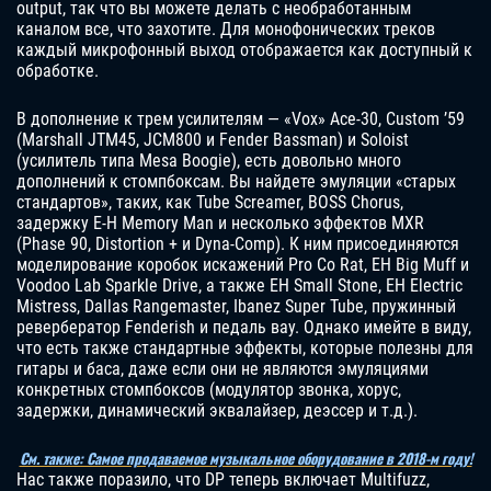
output, так что вы можете делать с необработанным
каналом все, что захотите. Для монофонических треков
каждый микрофонный выход отображается как доступный к
обработке.
В дополнение к трем усилителям — «Vox» Ace-30, Custom ’59
(Marshall JTM45, JCM800 и Fender Bassman) и Soloist
(усилитель типа Mesa Boogie), есть довольно много
дополнений к стомпбоксам. Вы найдете эмуляции «старых
стандартов», таких, как Tube Screamer, BOSS Chorus,
задержку E-H Memory Man и несколько эффектов MXR
(Phase 90, Distortion + и Dyna-Comp). К ним присоединяются
моделирование коробок искажений Pro Co Rat, EH Big Muff и
Voodoo Lab Sparkle Drive, а также EH Small Stone, EH Electric
Mistress, Dallas Rangemaster, Ibanez Super Tube, пружинный
ревербератор Fenderish и педаль вау. Однако имейте в виду,
что есть также стандартные эффекты, которые полезны для
гитары и баса, даже если они не являются эмуляциями
конкретных стомпбоксов (модулятор звонка, хорус,
задержки, динамический эквалайзер, деэссер и т.д.).
См. также: Самое продаваемое музыкальное оборудование в 2018-м году!
Нас также поразило, что DP теперь включает Multifuzz,