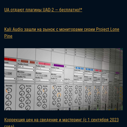
UA отдают плагины UAD-2 — бесплатно!*
Kali Audio зашли на рынок с мониторами серии Project Lone
Pine
Коррекция цен на сведение и мастеринг (с 1 сентября 2023
года)