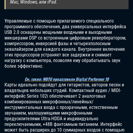
Mac, Windows, или iPad.
Управляемые с помощью прилагаемого специального
программного обеспечения, два универсальных интерфейса
USB 2.0 оснащены мощными входными и выходными
микшерами DSP со встроенным цифровым ревербератором,
компрессором, инверсией фазы и четырехполосным
эквалайзером для каждого канала. Внутреннее включение
этих процессоров устраняет все задержки и снимает
нагрузку с компьютера, позволяя ему обрабатывать звук
более эффективно.
См. также: MOTU представили Digital Performer 10
Карты идеально подойдут для гитаристов, авторов песен и
владельцев небольших студий. Компактный аудио / MIDI-
интерфейс Series 102i обеспечивает 2 аналоговых
комбинированных микрофонных/линейных/
инструментальных входа с прозрачными, естественным
звучанием, малошумящими микрофонными
предусилителями Ultra-HDDA и индивидуально
переключаемыми, +48B фантомным питанием. Интерфейс
может быть расширен до 10 суммарных входов с помощью