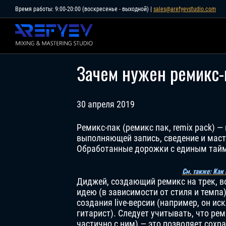
Skip
Время работы: 9:00-20:00 (воскресенье - выходной) |
sales@arefyevstudio.com
to
content
Зачем нужен ремикс-п
30 апреля 2019
Ремикс-пак (ремикс пак, remix pack) 
выполняющей запись, сведение и маст
Обработанные дорожки с единым тайм
См. также: Как
Диджей, создающий ремикс на трек, в
идею (в зависимости от стиля и темпа
создания live-версии (например, он и
гитарист). Следует учитывать, что ре
частично с ним) — это позволяет сохр