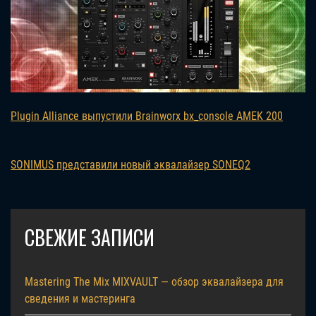
Plugin Alliance выпустили Brainworx bx_console AMEK 200
SONIMUS представили новый эквалайзер SONEQ2
СВЕЖИЕ ЗАПИСИ
Mastering The Mix MIXVAULT — обзор эквалайзера для
сведения и мастеринга