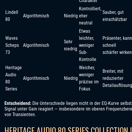
Charakter
Kontrolliert,
Lindell
Sauber, gut
Algorithmisch
Niedrig
eher
80
einschätzbar
neutral
Etwas
Waves
leichter,
Präsenter, kann
Sehr
Scheps
Algorithmisch
weniger
schnell
niedrig
73
Sub-
schärfer wirken
Kontrolle
Heritage
Weicher,
Breiter, mit
Audio
weniger
Algorithmisch
Niedrig
reduzierter
80
präzise im
Detailauflösun
Series
Fokus
Entscheidend:
Die Unterschiede liegen nicht in der EQ-Kurve selbst
Signal unter Gain reagiert — insbesondere im oberen Frequenzbere
von Transienten.
HERITAGE AUDIO 80 SERIES COLLECTION 