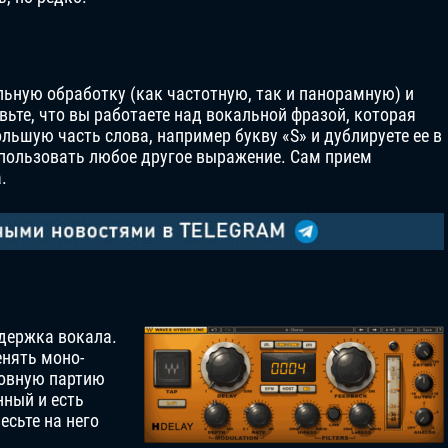
льную обработку (как частотную, так и панорамную) и
вьте, что вы работаете над вокальной фразой, которая
ольшую часть слова, например букву «S» и дублируете ее в
пользовать любое другое выражение. Сам прием
.
адержка вокала.
енять моно-
новную партию
нный и есть
есьте на него