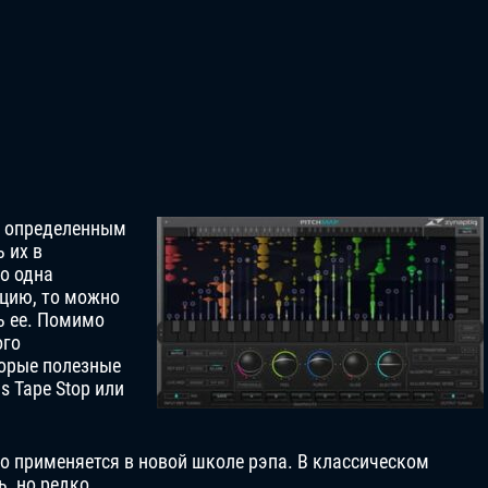
к определенным
 их в
го одна
ацию, то можно
ь ее. Помимо
ого
торые полезные
Hs Tape Stop или
то применяется в новой школе рэпа. В классическом
, но редко.