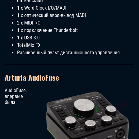
оптический)
1 x Word Clock I/O/MADI
1 x оптический ввод-вывод MADI
2 x MIDI I/O
1 x подключение Thunderbolt
1 x USB 3.0
TotalMix FX
Расширенный пульт дистанционного управления
Arturia AudioFuse
AudioFuse,
впервые
была