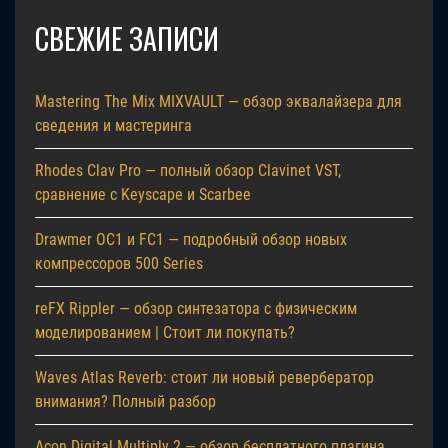
СВЕЖИЕ ЗАПИСИ
Mastering The Mix MIXVAULT — обзор эквалайзера для
сведения и мастеринга
Rhodes Clav Pro — полный обзор Clavinet VST,
сравнение с Keyscape и Scarbee
Drawmer OC1 и FC1 — подробный обзор новых
компрессоров 500 Series
reFX Rippler — обзор синтезатора с физическим
моделированием | Стоит ли покупать?
Waves Atlas Reverb: стоит ли новый ревербератор
внимания? Полный разбор
Acon Digital Multiply 2 — обзор бесплатного плагина