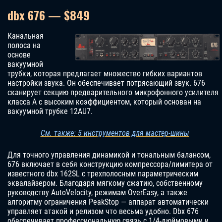
dbx 676 — $849
Канальная
полоса на
основе
вакуумной
трубки, которая предлагает множество гибких вариантов
настройки звука. Он обеспечивает потрясающий звук. 676
сканирует секцию предварительного микрофонного усилителя
класса A с высоким коэффициентом, который основан на
вакуумной трубке 12AU7.
См. также: 5 инструментов для мастер-шины
Для точного управления динамикой и тональным балансом,
676 включает в себя конструкцию компрессора/лимитера от
известного dbx 162SL с трехполосным параметрическим
эквалайзером. Благодаря мягкому сжатию, собственному
руководству AutoVelocity, режимам OverEasy, а также
алгоритму ограничения PeakStop — аппарат автоматически
управляет атакой и релизом что весьма удобно. Dbx 676
обеспечивает профессиональную связь с 1/4-дюймовыми и