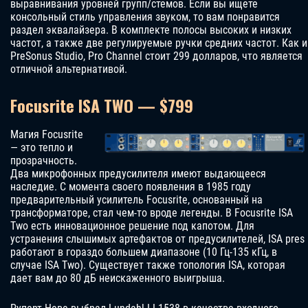
выравнивания уровней групп/стемов. Если вы ищете
консольный стиль управления звуком, то вам понравится
раздел эквалайзера. В комплекте полосы высоких и низких
частот, а также две регулируемые ручки средних частот. Как и
PreSonus Studio, Pro Channel стоит 299 долларов, что является
отличной альтернативой.
Focusrite ISA TWO — $799
Магия Focusrite
— это тепло и
прозрачность.
Два микрофонных предусилителя имеют выдающееся
наследие. С момента своего появления в 1985 году
предварительный усилитель Focusrite, основанный на
трансформаторе, стал чем-то вроде легенды. В Focusrite ISA
Two есть инновационное решение под капотом. Для
устранения слышимых артефактов от предусилителей, ISA pres
работают в гораздо большем диапазоне (10 Гц-135 кГц, в
случае ISA Two). Существует также топология ISA, которая
дает вам до 80 дБ неискаженного выигрыша.