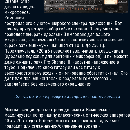
Channel Strip
для всех видов
микрофонов.
Компания
построила его с учетом широкого спектра приложений. Вот
почему присутствует набор гибких входов. Предусилитель
позволяет выбрать идеальный импеданс для вашего
микрофона, а переменный фильтр верхних частот позволяет
сбрасывать минимумы, начиная от 10 Гц до 250 Гц.
Переключатель +20 дБ позволяет увеличивать коэффициент
(идеально подходит для ленточных микрофонов), и вы можете
даже оживить звук Pro Channel II, накрутив напряжение в
трубе. Подключите свою гитару или бас-гитару к
высокочастотному входу, и он мгновенно обогатит сигнал. Это
дает вам полный контроль к разделам компрессора и
эквалайзера без чрезмерного окрашивания.
См. также: Взгляд: защита авторских прав музыканта
Мощная секция для контроля динамики. Компрессор
моделируется по принципу классических оптических аппаратов
60-х и 70-х годов. В более мягких настройках он идеально
подходит для сглаживания/склеивания вокала и