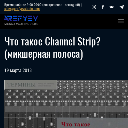
Skip
Время работы: 9:00-20:00 (воскресенье - выходной) |
sales@arefyevstudio.com
to
content
Что такое Channel Strip?
(микшерная полоса)
19 марта 2018