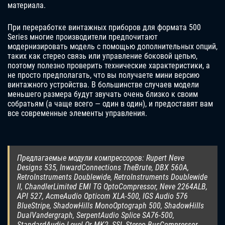
материала.
При переработке винтажных приборов для формата 500
Series многие производители предпочитают
модернизировать модель с помощью дополнительных опций,
таких как стерео связь или управление боковой цепью,
поэтому полезно проверить технические характеристики, а
не просто предполагать, что вы получаете мини версию
винтажного устройства. В большинстве случаев модели
меньшего размера будут звучать очень близко к своим
собратьям (а чаще всего — один в один), и предоставят вам
все современные элементы управления.
Предлагаемые модули компрессоров: Rupert Neve
Designs 535, InwardConnections TheBrute, DBX 560A,
RetroInstruments Doublewide, RetroInstruments Doublewide
II, ChandlerLimited EMI TG OptoCompressor, Neve 2264ALB,
API 527, AcmeAudio Opticom XLA-500, IGS Audio 576
BlueStripe, ShadowHills MonoOptograph 500, ShadowHills
DualVandergraph, SerpentAudio Splice SA76-500,
StandardAudio Level-Or MK2, SSL Stereo BusCompressor.