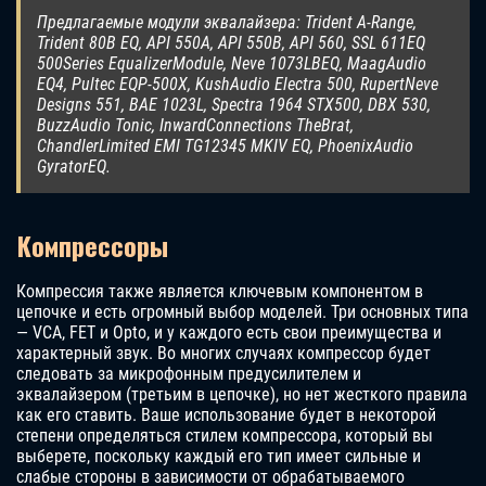
Предлагаемые модули эквалайзера: Trident A-Range,
Trident 80B EQ, API 550A, API 550B, API 560, SSL 611EQ
500Series EqualizerModule, Neve 1073LBEQ, MaagAudio
EQ4, Pultec EQP-500X, KushAudio Electra 500, RupertNeve
Designs 551, BAE 1023L, Spectra 1964 STX500, DBX 530,
BuzzAudio Tonic, InwardConnections TheBrat,
ChandlerLimited EMI TG12345 MKIV EQ, PhoenixAudio
GyratorEQ.
Компрессоры
Компрессия также является ключевым компонентом в
цепочке и есть огромный выбор моделей. Три основных типа
— VCA, FET и Opto, и у каждого есть свои преимущества и
характерный звук. Во многих случаях компрессор будет
следовать за микрофонным предусилителем и
эквалайзером (третьим в цепочке), но нет жесткого правила
как его ставить. Ваше использование будет в некоторой
степени определяться стилем компрессора, который вы
выберете, поскольку каждый его тип имеет сильные и
слабые стороны в зависимости от обрабатываемого