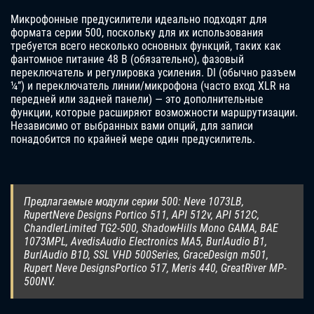
Микрофонные предусилители идеально подходят для
формата серии 500, поскольку для их использования
требуется всего несколько основных функций, таких как
фантомное питание 48 В (обязательно), фазовый
переключатель и регулировка усиления. DI (обычно разъем
¼”) и переключатель линии/микрофона (часто вход XLR на
передней или задней панели) — это дополнительные
функции, которые расширяют возможности маршрутизации.
Независимо от выбранных вами опций, для записи
понадобится по крайней мере один предусилитель.
Предлагаемые модули серии 500: Neve 1073LB,
RupertNeve Designs Portico 511, API 512v, API 512C,
ChandlerLimited TG2-500, ShadowHills Mono GAMA, BAE
1073MPL, AvedisAudio Electronics MA5, BurlAudio B1,
BurlAudio B1D, SSL VHD 500Series, GraceDesign m501,
Rupert Neve DesignsPortico 517, Meris 440, GreatRiver MP-
500NV.