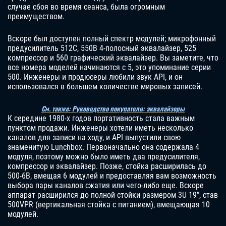
случае сбоя во время сеанса, была огромным
преимуществом.
Вскоре был доступен полный спектр модулей; микрофонный
предусилитель 512C, 550B 4-полосный эквалайзер, 525
компрессор и 560 графический эквалайзер. Вы заметите, что
все номера моделей начинаются с 5, это упоминание серии
500. Инженеры и продюсеры любили звук API, и он
использовался в большем количестве мировых записей.
См. также: Руководство покупателя: эквалайзеры
К середине 1980-х годов портативность стала важным
пунктом продажи. Инженеры хотели иметь несколько
каналов для записи на ходу, и API выпустили свою
знаменитую Lunchbox. Первоначально она содержала 4
модуля, поэтому можно было иметь два предусилителя,
компрессор и эквалайзер. Позже, стойка расширилась до
500-6B, вмещая 6 модулей и предоставляя вам возможность
выбора пары каналов сжатия или чего-либо еще. Вскоре
аппарат расширился до полной стойки размером 3U 19”, став
500VPR (вертикальная стойка с питанием), вмещающая 10
модулей.