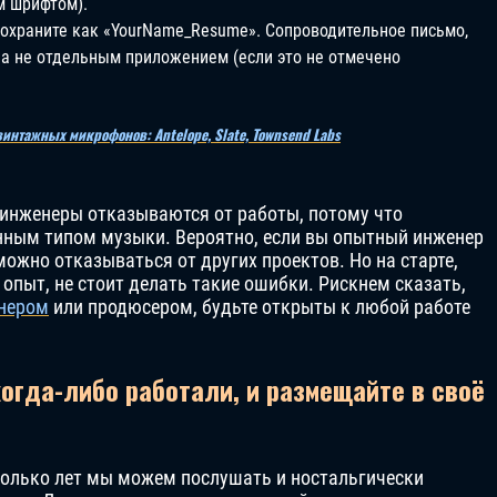
м шрифтом).
 сохраните как «YourName_Resume». Сопроводительное письмо,
, а не отдельным приложением (если это не отмечено
интажных микрофонов: Antelope, Slate, Townsend Labs
инженеры отказываются от работы, потому что
нным типом музыки. Вероятно, если вы опытный инженер
можно отказываться от других проектов. Но на старте,
опыт, не стоит делать такие ошибки. Рискнем сказать,
нером
или продюсером, будьте открыты к любой работе
когда-либо работали, и размещайте в своё
колько лет мы можем послушать и ностальгически