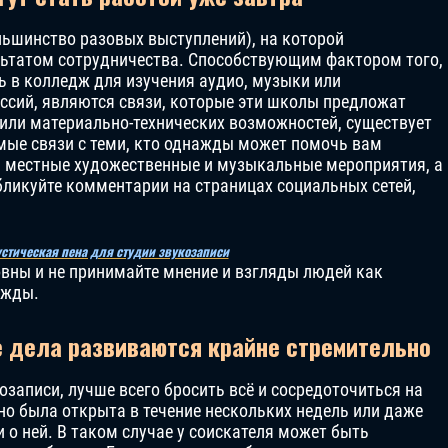
льшинство разовых выступлений), на которой
льтатом сотрудничества. Способствующим фактором того,
 в колледж для изучения аудио, музыки или
ссий, являются связи, которые эти школы предложат
 или материально-технических возможностей, существует
мые связи с теми, кто однажды может помочь вам
, местные художественные и музыкальные мероприятия, а
бликуйте комментарии на страницах социальных сетей,
устическая пена для студии звукозаписи
вны и не принимайте мнение и взгляды людей как
ажды.
е дела развиваются крайне стремительно
озаписи, лучше всего бросить всё и сосредоточиться на
но была открыта в течение нескольких недель или даже
и о ней. В таком случае у соискателя может быть